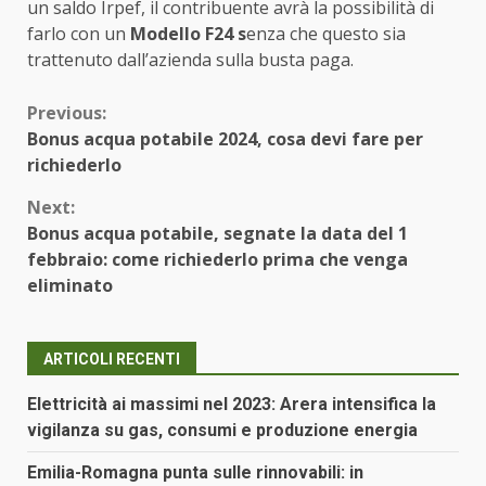
un saldo Irpef, il contribuente avrà la possibilità di
farlo con un
Modello F24 s
enza che questo sia
trattenuto dall’azienda sulla busta paga.
Continue
Previous:
Bonus acqua potabile 2024, cosa devi fare per
Reading
richiederlo
Next:
Bonus acqua potabile, segnate la data del 1
febbraio: come richiederlo prima che venga
eliminato
ARTICOLI RECENTI
Elettricità ai massimi nel 2023: Arera intensifica la
vigilanza su gas, consumi e produzione energia
Emilia-Romagna punta sulle rinnovabili: in