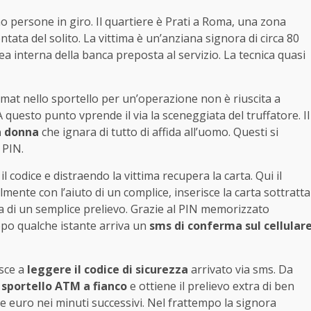
no persone in giro. Il quartiere è Prati a Roma, una zona
ata del solito. La vittima è un’anziana signora di circa 80
area interna della banca preposta al servizio. La tecnica quasi
mat nello sportello per un’operazione non è riuscita a
 A questo punto vprende il via la sceneggiata del truffatore. Il
la donna
che ignara di tutto di affida all’uomo. Questi si
l PIN.
odice e distraendo la vittima recupera la carta. Qui il
mente con l’aiuto di un complice, inserisce la carta sottratta
a di un semplice prelievo. Grazie al PIN memorizzato
opo qualche istante arriva un
sms di conferma sul cellular
esce a
leggere il codice di sicurezza
arrivato via sms. Da
 sportello ATM a fianco
e ottiene il prelievo extra di ben
lle euro nei minuti successivi. Nel frattempo la signora