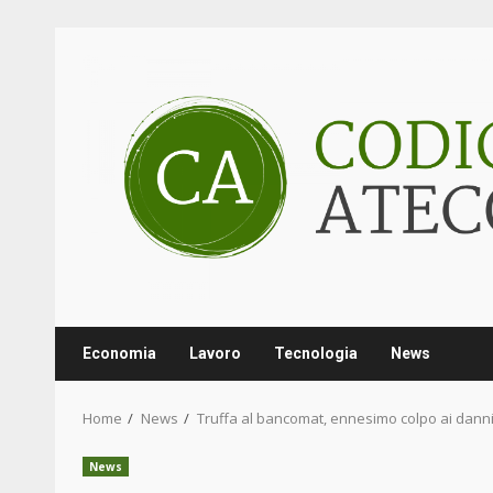
Skip
to
content
Economia
Lavoro
Tecnologia
News
Home
News
Truffa al bancomat, ennesimo colpo ai dann
News