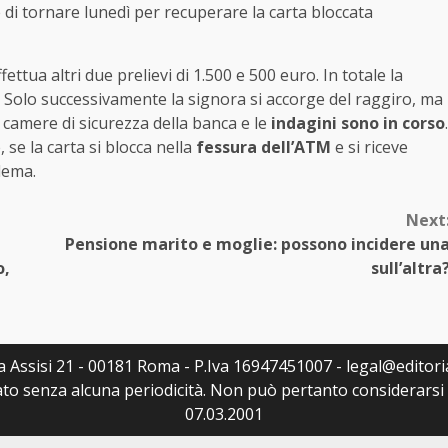
di tornare lunedì per recuperare la carta bloccata
fettua altri due prelievi di 1.500 e 500 euro. In totale la
. Solo successivamente la signora si accorge del raggiro, ma
 camere di sicurezza della banca e le
indagini sono in corso
.
se la carta si blocca nella
fessura dell’ATM
e si riceve
lema.
Next
Pensione marito e moglie: possono incidere un
o,
sull’altra
Via Assisi 21 - 00181 Roma - P.Iva 16947451007 - legal@editoria
to senza alcuna periodicità. Non può pertanto considerarsi u
07.03.2001