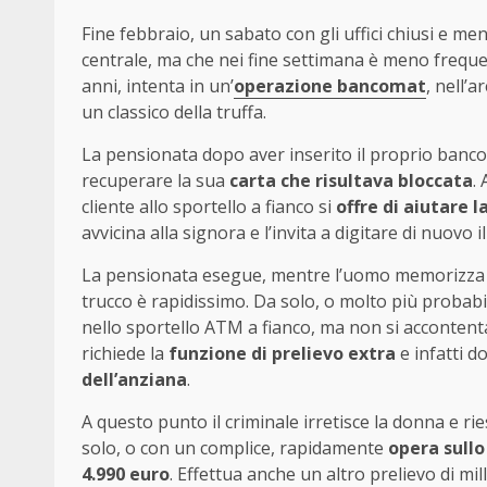
Fine febbraio, un sabato con gli uffici chiusi e me
centrale, ma che nei fine settimana è meno frequent
anni, intenta in un’
operazione bancomat
, nell’
un classico della truffa.
La pensionata dopo aver inserito il proprio banco
recuperare la sua
carta che risultava bloccata
.
cliente allo sportello a fianco si
offre di aiutare 
avvicina alla signora e l’invita a digitare di nuovo i
La pensionata esegue, mentre l’uomo memorizza il c
trucco è rapidissimo. Da solo, o molto più probabil
nello sportello ATM a fianco, ma non si accontent
richiede la
funzione di prelievo extra
e infatti d
dell’anziana
.
A questo punto il criminale irretisce la donna e ri
solo, o con un complice, rapidamente
opera sullo
4.990 euro
. Effettua anche un altro prelievo di mi