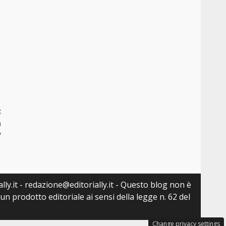
:
a
?
lly.it - redazione@editorially.it - Questo blog non è
n prodotto editoriale ai sensi della legge n. 62 del
Change privacy settings