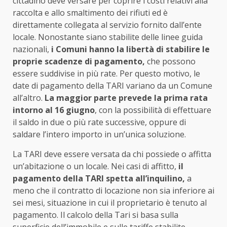
cittadino deve versare per coprire i costi relativi alla
raccolta e allo smaltimento dei rifiuti ed è
direttamente collegata al servizio fornito dall’ente
locale. Nonostante siano stabilite delle linee guida
nazionali,
i Comuni hanno la libertà di stabilire le
proprie scadenze di pagamento,
che possono
essere suddivise in più rate. Per questo motivo, le
date di pagamento della TARI variano da un Comune
all’altro.
La maggior parte prevede la prima rata
intorno al 16 giugno
, con la possibilità di effettuare
il saldo in due o più rate successive, oppure di
saldare l’intero importo in un’unica soluzione.
La TARI deve essere versata da chi possiede o affitta
un’abitazione o un locale. Nei casi di affitto,
il
pagamento della TARI spetta all’inquilino,
a
meno che il contratto di locazione non sia inferiore ai
sei mesi, situazione in cui il proprietario è tenuto al
pagamento. Il calcolo della Tari si basa sulla
superficie dell’immobile e sulle tariffe stabilite