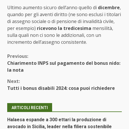
Ultimo aumento sicuro dell’anno quello di
dicembre
,
quando per gli aventi diritto (ne sono esclusi i titolari
di assegno sociale o di pensione di invalidità civile,
per esempio)
ricevono la tredicesima
mensilità,
sulla quali non ci sono le addizionali, con un
incremento dell’assegno consistente.
Continue
Previous:
Chiarimento INPS sul pagamento del bonus nido:
Reading
la nota
Next:
Tutti i bonus disabili 2024: cosa puoi richiedere
ARTICOLI RECENTI
Halaesa espande a 300 ettari la produzione di
avocado in Sicilia, leader nella filiera sostenibile