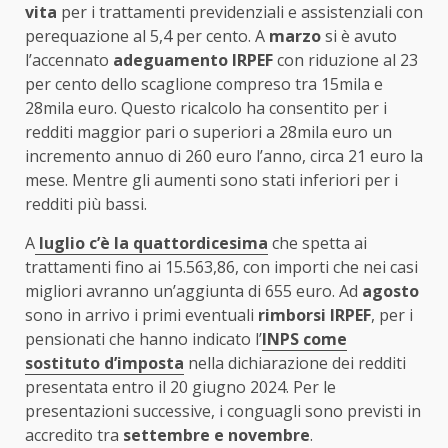
vita
per i trattamenti previdenziali e assistenziali con
perequazione al 5,4 per cento. A
marzo
si è avuto
l’accennato
adeguamento IRPEF
con riduzione al 23
per cento dello scaglione compreso tra 15mila e
28mila euro. Questo ricalcolo ha consentito per i
redditi maggior pari o superiori a 28mila euro un
incremento annuo di 260 euro l’anno, circa 21 euro la
mese. Mentre gli aumenti sono stati inferiori per i
redditi più bassi.
A
luglio c’è la quattordicesima
che spetta ai
trattamenti fino ai 15.563,86, con importi che nei casi
migliori avranno un’aggiunta di 655 euro. Ad
agosto
sono in arrivo i primi eventuali
rimborsi IRPEF
, per i
pensionati che hanno indicato l’
INPS come
sostituto d’imposta
nella dichiarazione dei redditi
presentata entro il 20 giugno 2024. Per le
presentazioni successive, i conguagli sono previsti in
accredito tra
settembre e novembre
.