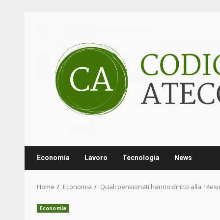
Skip
to
content
Economia
Lavoro
Tecnologia
News
Home
Economia
Quali pensionati hanno diritto alla 14e
Economia