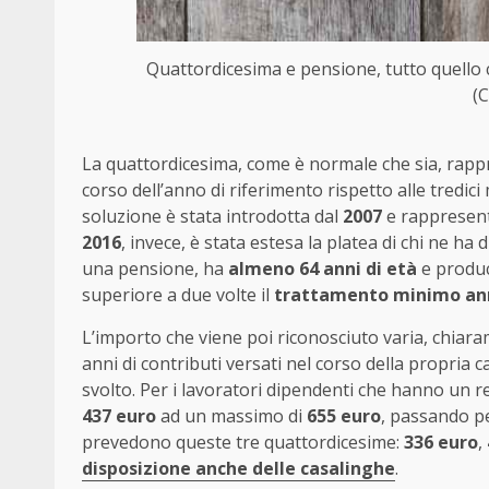
Quattordicesima e pensione, tutto quello c
(C
La quattordicesima, come è normale che sia, rap
corso dell’anno di riferimento rispetto alle tredi
soluzione è stata introdotta dal
2007
e rappresent
2016
, invece, è stata estesa la platea di chi ne ha
una pensione, ha
almeno 64 anni di età
e produ
superiore a due volte il
trattamento minimo ann
L’importo che viene poi riconosciuto varia, chiaram
anni di contributi versati nel corso della propria c
svolto. Per i lavoratori dipendenti che hanno un r
437 euro
ad un massimo di
655 euro
, passando p
prevedono queste tre quattordicesime:
336 euro
,
disposizione anche delle casalinghe
.