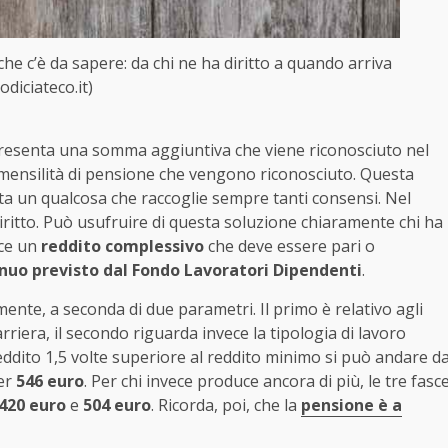
he c’è da sapere: da chi ne ha diritto a quando arriva
odiciateco.it)
presenta una somma aggiuntiva che viene riconosciuto nel
ci mensilità di pensione che vengono riconosciuto. Questa
a un qualcosa che raccoglie sempre tanti consensi. Nel
 diritto. Può usufruire di questa soluzione chiaramente chi ha
ce un
reddito complessivo
che deve essere pari o
uo previsto dal Fondo Lavoratori Dipendenti
.
ente, a seconda di due parametri. Il primo è relativo agli
arriera, il secondo riguarda invece la tipologia di lavoro
eddito 1,5 volte superiore al reddito minimo si può andare d
er
546 euro
. Per chi invece produce ancora di più, le tre fasc
420 euro
e
504 euro
. Ricorda, poi, che la
pensione è a