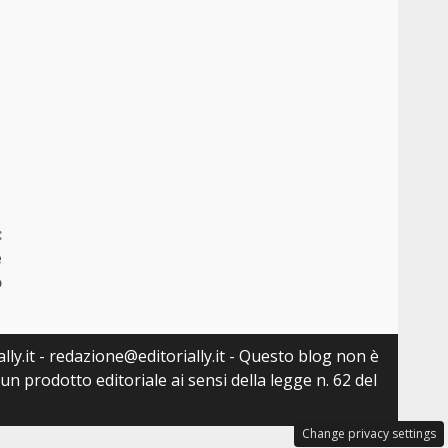
:
e
o
lly.it - redazione@editorially.it - Questo blog non è
n prodotto editoriale ai sensi della legge n. 62 del
Change privacy settings