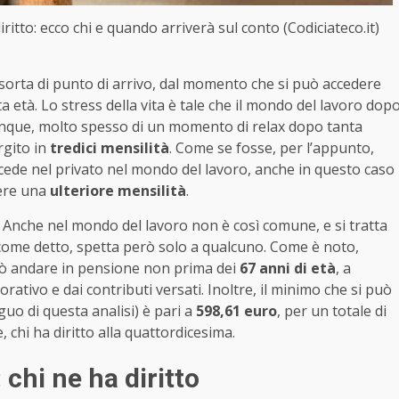
itto: ecco chi e quando arriverà sul conto (Codiciateco.it)
sorta di punto di arrivo, dal momento che si può accedere
età. Lo stress della vita è tale che il mondo del lavoro dop
 dunque, molto spesso di un momento di relax dopo tanta
rgito in
tredici mensilità
. Come se fosse, per l’appunto,
cede nel privato nel mondo del lavoro, anche in questo caso
nere una
ulteriore mensilità
.
 Anche nel mondo del lavoro non è così comune, e si tratta
come detto, spetta però solo a qualcuno. Come è noto,
può andare in pensione non prima dei
67 anni di età
, a
rativo e dai contributi versati. Inoltre, il minimo che si può
o di questa analisi) è pari a
598,61 euro
, per un totale di
 chi ha diritto alla quattordicesima.
chi ne ha diritto