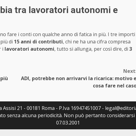
ia tra lavoratori autonomi e
o fare i conti con qualche anno di fatica in più. I tre importi
 più di
15 anni di contributi
, chi ne ha una cifra compresa
r i
lavoratori autonomi
, tutto si allunga, per così dire, di
3
Next
 più
ADI, potrebbe non arrivarvi la ricarica: motivo 
cosa fare nel cas
Via Assisi 21 - 00181 Roma - P.Iva 16947451007 - legal@editoria
to senza alcuna periodicità. Non può pertanto considerarsi u
07.03.2001