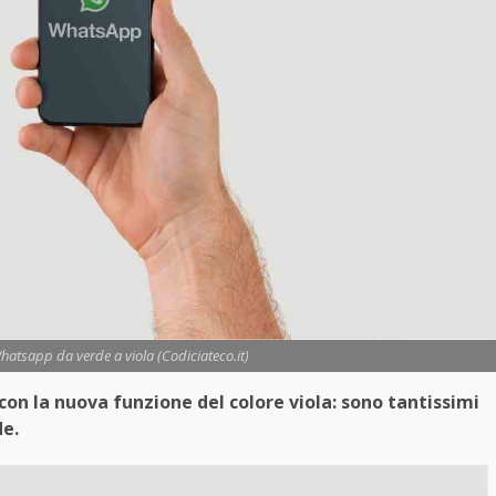
atsapp da verde a viola (Codiciateco.it)
on la nuova funzione del colore viola: sono tantissimi
de.