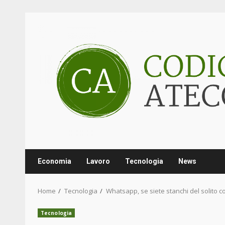
Skip
to
content
Economia
Lavoro
Tecnologia
News
Home
Tecnologia
Whatsapp, se siete stanchi del solito c
Tecnologia