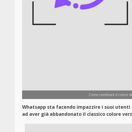
Come cambiare il colore Wh
Whatsapp sta facendo impazzire i suoi utenti c
ad aver già abbandonato il classico colore ver