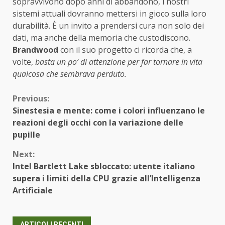
sopravvivono dopo anni di abbandono, i nostri
sistemi attuali dovranno mettersi in gioco sulla loro
durabilità. È un invito a prendersi cura non solo dei
dati, ma anche della memoria che custodiscono.
Brandwood
con il suo progetto ci ricorda che, a
volte,
basta un po’ di attenzione per far tornare in vita
qualcosa che sembrava perduto.
Continue
Previous:
Sinestesia e mente: come i colori influenzano le
Reading
reazioni degli occhi con la variazione delle
pupille
Next:
Intel Bartlett Lake sbloccato: utente italiano
supera i limiti della CPU grazie all’Intelligenza
Artificiale
ARTICOLI RECENTI