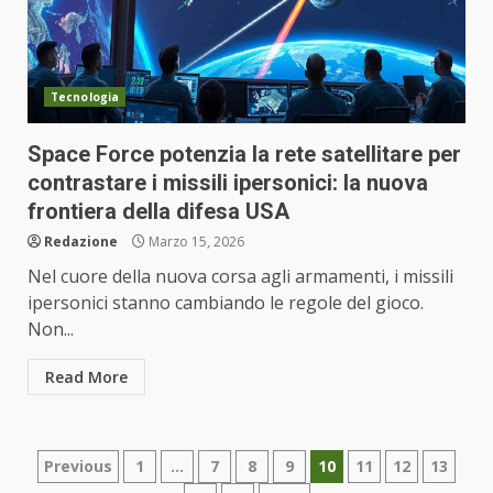
Tecnologia
Space Force potenzia la rete satellitare per
contrastare i missili ipersonici: la nuova
frontiera della difesa USA
Redazione
Marzo 15, 2026
Nel cuore della nuova corsa agli armamenti, i missili
ipersonici stanno cambiando le regole del gioco.
Non...
Read More
Paginazione
Previous
1
…
7
8
9
10
11
12
13