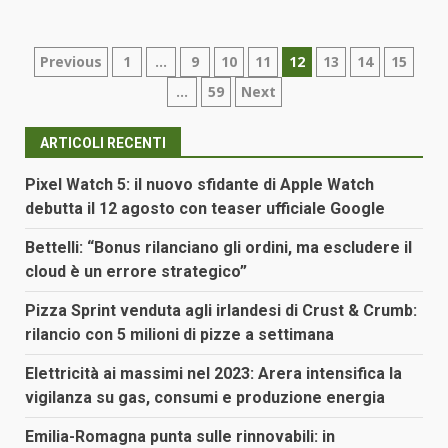
Paginazione
Previous
1
…
9
10
11
12
13
14
15
…
59
Next
degli
articoli
ARTICOLI RECENTI
Pixel Watch 5: il nuovo sfidante di Apple Watch
debutta il 12 agosto con teaser ufficiale Google
Bettelli: “Bonus rilanciano gli ordini, ma escludere il
cloud è un errore strategico”
Pizza Sprint venduta agli irlandesi di Crust & Crumb:
rilancio con 5 milioni di pizze a settimana
Elettricità ai massimi nel 2023: Arera intensifica la
vigilanza su gas, consumi e produzione energia
Emilia-Romagna punta sulle rinnovabili: in