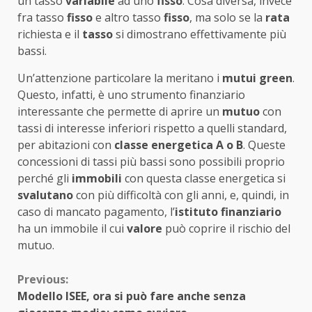
un tasso
variabile
ad uno
fisso
. Cosa diversa, invece
fra tasso
fisso
e altro tasso
fisso
, ma solo se la
rata
richiesta e il
tasso
si dimostrano effettivamente più
bassi.
Un’attenzione particolare la meritano i
mutui green
.
Questo, infatti, è uno strumento finanziario
interessante che permette di aprire un
mutuo
con
tassi di interesse inferiori rispetto a quelli standard,
per abitazioni con
classe energetica A o B
. Queste
concessioni di tassi più bassi sono possibili proprio
perché gli
immobili
con questa classe energetica si
svalutano
con più difficoltà con gli anni, e, quindi, in
caso di mancato pagamento, l’
istituto finanziario
ha un immobile il cui
valore
può coprire il rischio del
mutuo.
Continue
Previous:
Modello ISEE, ora si può fare anche senza
Reading