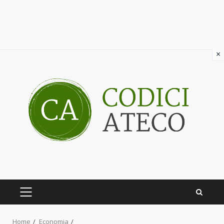
×
Skip
to
content
PRIMARY
MENU
Home
Economia