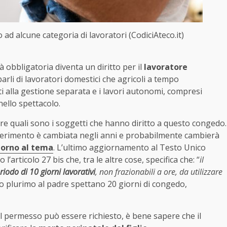
 ad alcune categoria di lavoratori (CodiciAteco.it)
à obbligatoria diventa un diritto per il
lavoratore
parli di lavoratori domestici che agricoli a tempo
tti alla gestione separata e i lavori autonomi, compresi
ello spettacolo.
nire quali sono i soggetti che hanno diritto a questo congedo.
ferimento è cambiata negli anni e probabilmente cambierà
ntorno al tema
. L’ultimo aggiornamento al Testo Unico
l’articolo 27 bis che, tra le altre cose, specifica che: “
il
riodo di 10 giorni lavorativi
, non frazionabili a ore, da utilizzare
aro plurimo al padre spettano 20 giorni di congedo,
 il permesso può essere richiesto, è bene sapere che il