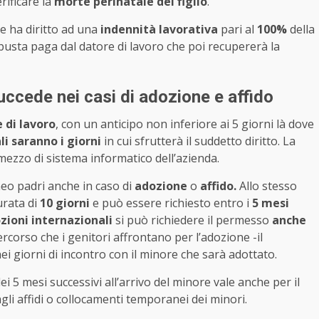
rificare la
morte perinatale del figlio
.
re ha diritto ad una
indennità lavorativa
pari al
100%
della
 busta paga dal datore di lavoro che poi recupererà la
uccede nei casi di adozione e affido
 di lavoro
, con un anticipo non inferiore ai 5 giorni là dove
li saranno i giorni
in cui sfrutterà il suddetto diritto. La
ezzo di sistema informatico dell’azienda.
neo padri anche in caso di
adozione
o
affido.
Allo stesso
urata di
10 giorni
e può essere richiesto entro i
5 mesi
zioni internazionali
si può richiedere il permesso
anche
ercorso che i genitori affrontano per l’adozione -il
nei giorni di incontro con il minore che sarà adottato.
i 5 mesi successivi all’arrivo del minore vale anche per il
gli affidi o collocamenti temporanei dei minori.