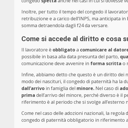
congedo
spetta
anche nei casi in cui si dovesse ve
Inoltre, per tutto il tempo del congedo il lavorato
retribuzione e a carico dell’INPS, ma anticipata in
somma detraendola dagli f24 da versare.
Come si accede al diritto e cosa s
Il lavoratore è
obbligato
a
comunicare al datore
possibile in basa alla data presunta del parto,
qua
comunicazione deve avvenire in
forma scritta
o m
Infine, abbiamo detto che questo è un diritto dei 
modo dei nascituri, il congedo di paternità ha la d
dall’arrivo
in famiglia del
minore.
Nel caso di
ado
prima
dell’arrivo del minore, perché diverso è il p
riferimento è al periodo che si svolge all’esterno 
Come nel caso delle adozioni nazionali, la regola de
congedo di paternità obbligatorio in riferimento a