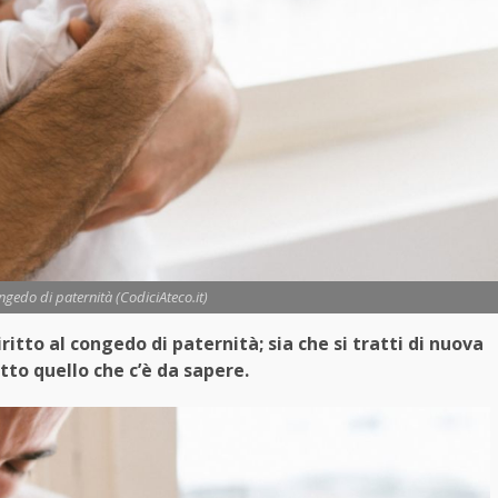
ngedo di paternità (CodiciAteco.it)
ritto al congedo di paternità; sia che si tratti di nuova
utto quello che c’è da sapere.