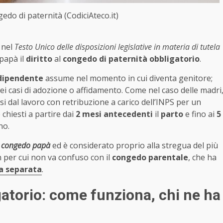
edo di paternità (CodiciAteco.it)
e nel
Testo Unico delle disposizioni legislative in materia di tutela
 papà il
diritto
al
congedo di paternità obbligatorio
.
dipendente
assume nel momento in cui diventa genitore;
i nei casi di adozione o affidamento. Come nel caso delle madri
rsi dal lavoro con retribuzione a carico dell’INPS per un
chiesti a partire dai
2 mesi antecedenti
il
parto
e fino ai
5
no.
congedo papà
ed è considerato proprio alla stregua del più
 per cui non va confuso con il
congedo parentale
, che ha
ra separata
.
gatorio: come funziona, chi ne ha