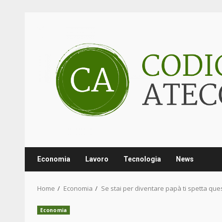
Skip
to
content
Economia
Lavoro
Tecnologia
News
Home
Economia
Se stai per diventare papà ti spetta quest
Economia