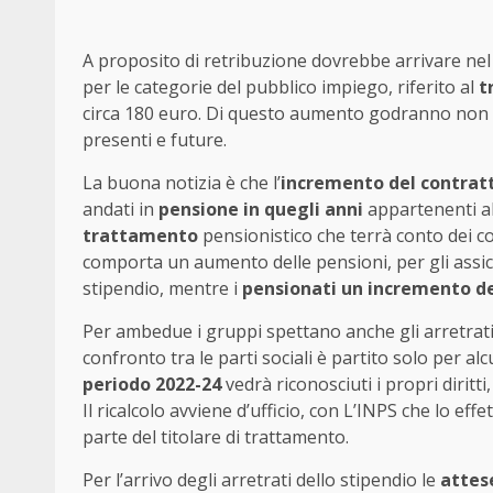
A proposito di retribuzione dovrebbe arrivare ne
per le categorie del pubblico impiego, riferito al
tr
circa 180 euro. Di questo aumento godranno non sol
presenti e future.
La buona notizia è che l’
incremento del contratt
andati in
pensione in quegli anni
appartenenti al
trattamento
pensionistico che terrà conto dei con
comporta un aumento delle pensioni, per gli assic
stipendio, mentre i
pensionati un incremento de
Per ambedue i gruppi spettano anche gli arretrati. 
confronto tra le parti sociali è partito solo per a
periodo 2022-24
vedrà riconosciuti i propri diritt
Il ricalcolo avviene d’ufficio, con L’INPS che lo e
parte del titolare di trattamento.
Per l’arrivo degli arretrati dello stipendio le
attes