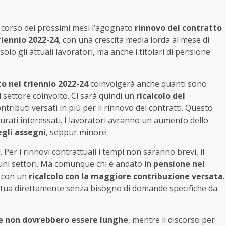
l corso dei prossimi mesi l’agognato
rinnovo del contratto
iennio 2022-24
, con una crescita media lorda al mese di
o gli attuali lavoratori, ma anche i titolari di pensione
o nel triennio 2022-24
coinvolgerà anche quanti sono
 settore coinvolto. Ci sarà quindi un
ricalcolo del
tributi versati in più per il rinnovo dei contratti. Questo
urati interessati. I lavoratori avranno un aumento dello
gli assegni
, seppur minore.
Per i rinnovi contrattuali i tempi non saranno brevi, il
lcuni settori. Ma comunque chi è andato in
pensione nel
i, con un
ricalcolo con la maggiore contribuzione versata
.
ffettua direttamente senza bisogno di domande specifiche da
e non dovrebbero essere lunghe
, mentre il discorso per