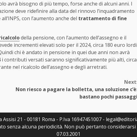
alcolo avrà bisogno di più tempo, forse anche di alcuni anni. I
zione deve ridefinire alla data del rinnovo l’inquadramento
 all’INPS, con l’aumento anche del
trattamento di fine
icalcolo
della pensione, con l’aumento dell’assegno e il
vede incrementi elevati solo per il 2024, circa 180 euro lordi
 Quindi chi è andato in pensione in quei due anni non avrà
 i contributi versati saranno significativamente più alti, circa
te nel ricalcolo dell’assegno e degli arretrati.
Next
Non riesco a pagare la bolletta, una soluzione c’è
bastano pochi passagg
Via Assisi 21 - 00181 Roma - P.Iva 16947451007 - legal@editoria
to senza alcuna periodicità. Non può pertanto considerarsi u
07.03.2001