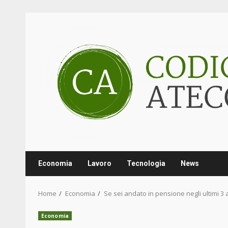
Skip
to
content
Economia
Lavoro
Tecnologia
News
Home
Economia
Se sei andato in pensione negli ultimi 3 
Economia