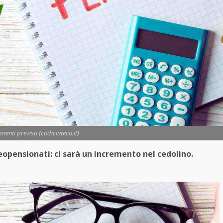
umenti previsti (codiciateco.it)
opensionati: ci sarà un incremento nel cedolino.