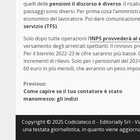
quelli delle
pensioni il discorso è diverso
. Il ric
passaggi sono diversi. Per prima cosa l’amministra
economico del lavoratore. Poi dare comunicazione
servizio (TFS)
.
Solo dopo tutte operazioni l’
INPS provvederà al r
versamento degli arretrati spettanti. Il rinnovo pre
Per il biennio 2022-23 le cifre saranno più basse.
incrementi di rilievo. Solo per i pensionati del 2024
60 euro in più mensili, che avranno un peso imporan
Continue
Previous:
Come capire se il tuo contatore è stato
Reading
manomesso: gli indizi
Copyright © 2025 Codiciateco.it - Editorially Srl - 
una testata giornalistica, in quanto viene aggiorna