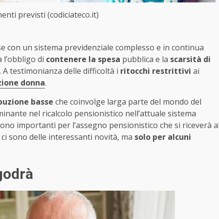
enti previsti (codiciateco.it)
 prese con un sistema previdenziale complesso e in continua
a l’obbligo di
contenere la spesa
pubblica e la
scarsità di
A testimonianza delle difficoltà i
ritocchi restrittivi
ai
ione donna
.
buzione basse
che coinvolge larga parte del mondo del
inante nel ricalcolo pensionistico nell’attuale sistema
 sono importanti per l’assegno pensionistico che si riceverà a
e ci sono delle interessanti novità, ma
solo per alcuni
godrà