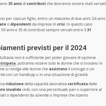
lmeno
35 anni
di
contributi
che dovranno essere stati versati
no per ciascun figlio, entro un massimo di due anni. Gli anni
iate
o
dipendenti
da imprese in
crisi
. In questo caso
9 anni e 35 di contributi sempre versati entro il
31
iamenti previsti per il 2024
i tuttavia non è sufficiente per poter giovare di opzione
nticipata
, potranno essere solo le donne che si trovano in
ne si rivolge alle donne che
assistono
il coniuge o un
te con un handicap o in una situazione di gravità.
 una
riduzione
della capacità lavorativa
certificata
dalle
ate invalide
civili, con una percentuale pari o superiore al
enziati o dipendenti da aziende o imprese che stanno