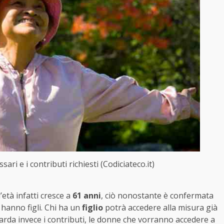
ari e i contributi richiesti (Codiciateco.it)
’età infatti cresce a
61 anni
, ciò nonostante è confermata
hanno figli. Chi ha un
figlio
potrà accedere alla misura già
arda invece i contributi, le donne che vorranno accedere a