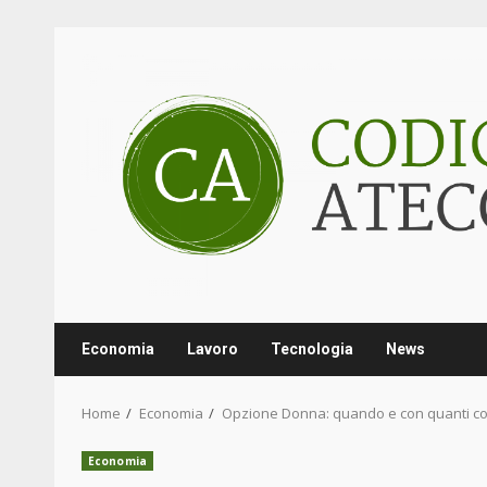
Skip
to
content
Economia
Lavoro
Tecnologia
News
Home
Economia
Opzione Donna: quando e con quanti con
Economia