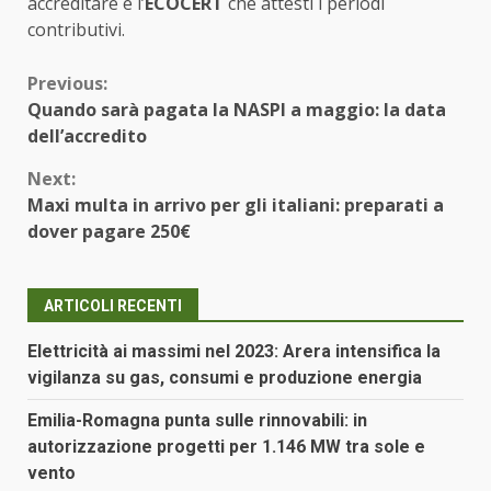
accreditare e l’
ECOCERT
che attesti i periodi
contributivi.
Continue
Previous:
Quando sarà pagata la NASPI a maggio: la data
Reading
dell’accredito
Next:
Maxi multa in arrivo per gli italiani: preparati a
dover pagare 250€
ARTICOLI RECENTI
Elettricità ai massimi nel 2023: Arera intensifica la
vigilanza su gas, consumi e produzione energia
Emilia-Romagna punta sulle rinnovabili: in
autorizzazione progetti per 1.146 MW tra sole e
vento