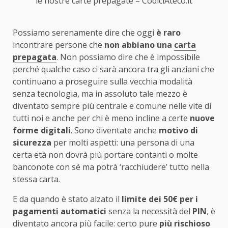
le nostre carte prepagate – CodiciAteco.it
Possiamo serenamente dire che oggi
è raro
incontrare persone che
non abbiano una
carta
prepagata
. Non possiamo dire che è impossibile
perché qualche caso ci sarà ancora tra gli anziani che
continuano a proseguire sulla vecchia modalità
senza tecnologia, ma in assoluto tale mezzo è
diventato sempre più centrale e comune nelle vite di
tutti noi e anche per chi è meno incline a certe
nuove
forme digitali
. Sono diventate anche
motivo di
sicurezza
per molti aspetti: una persona di una
certa età non dovrà più portare contanti o molte
banconote con sé ma potrà ‘racchiudere’ tutto nella
stessa carta.
E da quando è stato alzato il
limite dei 50€ per i
pagamenti automatici
senza la necessità del
PIN
, è
diventato ancora più facile: certo pure
più rischioso