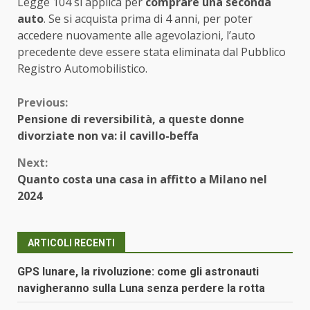
Legge 104 si applica per
comprare una seconda
auto
. Se si acquista prima di 4 anni, per poter
accedere nuovamente alle agevolazioni,
l’auto
precedente deve essere stata eliminata dal Pubblico
Registro Automobilistico.
Continue
Previous:
Pensione di reversibilità, a queste donne
Reading
divorziate non va: il cavillo-beffa
Next:
Quanto costa una casa in affitto a Milano nel
2024
ARTICOLI RECENTI
GPS lunare, la rivoluzione: come gli astronauti
navigheranno sulla Luna senza perdere la rotta