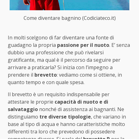
Come diventare bagnino (Codiciateco.it)
In molti scelgono di far diventare una fonte di
guadagno la propria
passione per il nuoto
. E’ senza
dubbio una professione che può rivelarsi
gratificante, ma qual è il percorso da seguire per
arrivare a praticarla? Si inizia con l’impegno a
prendere il
brevetto
: vediamo come si ottiene, in
quanto tempo e con quale spesa.
Il brevetto è un requisito indispensabile per
attestare le proprie
capacità di nuoto e di
salvataggio
nonché di assistenza ai bagnanti. Ne
distinguiamo
tre diverse tipologie
, che variano in
base al tipo di acqua e hanno caratteristiche molto
differenti tra loro che prevedono di possedere
competenze diverse. Si parla del
brevetto P
per la