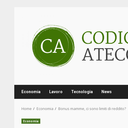
Skip
to
content
Economia
Lavoro
Tecnologia
News
Home
Economia
Bonus mamme, ci sono limiti di reddito?
Economia