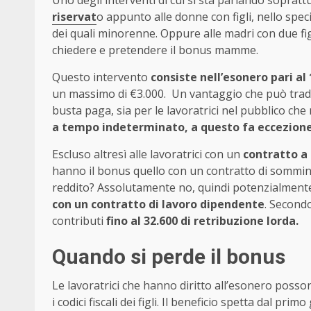
Uno degli interventi di cui si sta parlando sopratt
riservat
o appunto alle donne con figli, nello speci
dei quali minorenne. Oppure alle madri con due fig
chiedere e pretendere il bonus mamme.
Questo intervento
consiste nell’esonero pari a
un massimo di €3.000. Un vantaggio che può tradur
busta paga, sia per le lavoratrici nel pubblico che
a tempo indeterminato, a questo fa eccezione 
Escluso altresì alle lavoratrici con un
contratto a
hanno il bonus quello con un contratto di sommini
reddito? Assolutamente no, quindi potenzialmen
con un contratto di lavoro dipendente
. Second
contributi
fino al 32.600 di retribuzione lorda.
Quando si perde il bonus
Le lavoratrici che hanno diritto all’esonero posso
i codici fiscali dei figli. Il beneficio spetta dal 