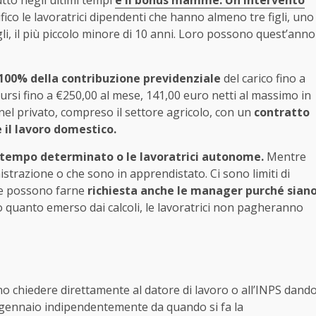
utto negli ultimi tempi
è il bonus mamme. Un intervento
fico le lavoratrici dipendenti che hanno almeno tre figli, uno
li, il più piccolo minore di 10 anni. Loro possono quest’anno
l 100% della contribuzione previdenziale
del carico fino a
si fino a €250,00 al mese, 141,00 euro netti al massimo in
 nel privato, compreso il settore agricolo, con un
contratto
il lavoro domestico.
 tempo determinato o le lavoratrici autonome.
Mentre
strazione o che sono in apprendistato. Ci sono limiti di
te possono farne
richiesta anche le manager purché sian
o quanto emerso dai calcoli, le lavoratrici non pagheranno
no chiedere direttamente al datore di lavoro o all’INPS dand
primo gennaio indipendentemente da quando si fa la