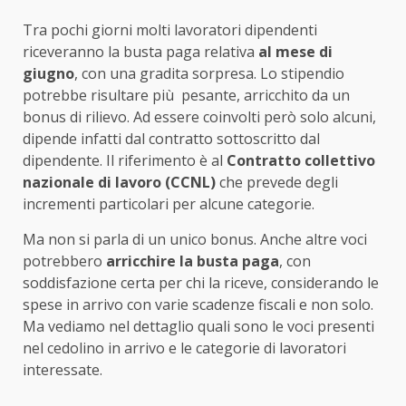
Tra pochi giorni molti lavoratori dipendenti
riceveranno la busta paga relativa
al mese di
giugno
, con una gradita sorpresa. Lo stipendio
potrebbe risultare più pesante, arricchito da un
bonus di rilievo. Ad essere coinvolti però solo alcuni,
dipende infatti dal contratto sottoscritto dal
dipendente. Il riferimento è al
Contratto collettivo
nazionale di lavoro (CCNL)
che prevede degli
incrementi particolari per alcune categorie.
Ma non si parla di un unico bonus. Anche altre voci
potrebbero
arricchire la busta paga
, con
soddisfazione certa per chi la riceve, considerando le
spese in arrivo con varie scadenze fiscali e non solo.
Ma vediamo nel dettaglio quali sono le voci presenti
nel cedolino in arrivo e le categorie di lavoratori
interessate.