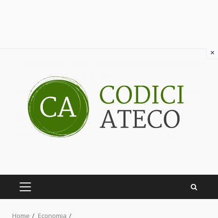
×
Skip
to
content
PRIMARY
MENU
Home
Economia