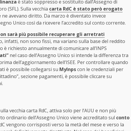
dinanza
è stato soppresso e sostituito dall’Assegno di
ro (SFL). Sulla vecchia
carta RdC è stato però erogato
e ne avevano diritto. Da marzo è diventato invece
no Unico così da ricevere l’accredito sul conto corrente.
on sarà più possibile recuperare gli arretrati
o, infatti, non sono fissi, ma variano sulla base del reddito
vo è richiesto annualmente di comunicare all’INPS
ati”
nel caso dell’Assegno Unico si intende la differenza tra
prima dell’aggiornamento dell’ISEE. Per controllare quando
ati è possibile collegarsi su
MyInps
con le credenziali per
 cittadino”, sezione pagamenti, è possibile cliccare su
i.
ulla vecchia carta RdC, attiva solo per l’AUU e non più
rto ordinario dell’Assegno Unico viene accreditato sul
conto
 RdC vengono corrisposti verso la metà del mese e verso la