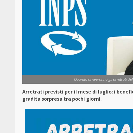
Quando arriveranno gli arretrati del
Arretrati previsti per il mese di luglio: i bene
gradita sorpresa tra pochi giorni.