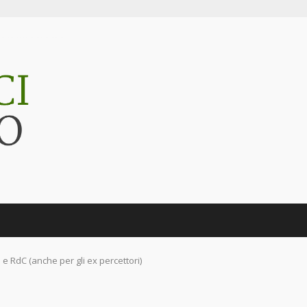
U e RdC (anche per gli ex percettori)