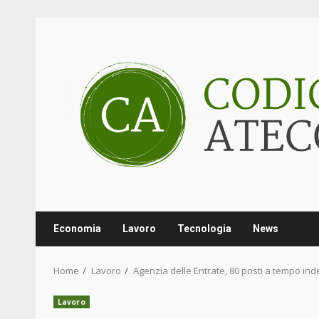
Skip
to
content
Economia
Lavoro
Tecnologia
News
Home
Lavoro
Agenzia delle Entrate, 80 posti a tempo ind
Lavoro