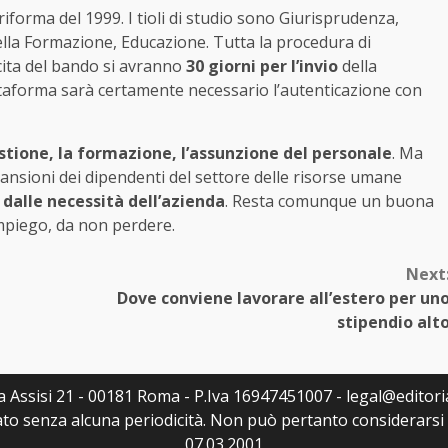
riforma del 1999. I tioli di studio sono Giurisprudenza,
ella Formazione, Educazione. Tutta la procedura di
cita del bando si avranno
30 giorni per l’invio
della
ttaforma sarà certamente necessario l’autenticazione con
stione, la formazione, l’assunzione del personale
. Ma
ansioni dei dipendenti del settore delle risorse umane
 dalle necessità dell’azienda
. Resta comunque un buona
mpiego, da non perdere.
Next
Dove conviene lavorare all’estero per un
stipendio alt
Via Assisi 21 - 00181 Roma - P.Iva 16947451007 - legal@editoria
to senza alcuna periodicità. Non può pertanto considerarsi u
07.03.2001