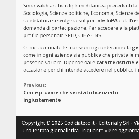
Sono validi anche i diplomi di laurea precedenti la 
Sociologia, Scienze politiche, Economia, Scienze d
candidatura si svolgerà sul
portale InPA
e dall’us
domanda di partecipazione. Per accedere alla pia
profilo personale SPID, CIE e CNS.
Come accennato le mansioni riguarderanno la
ge
come in ogni azienda sia pubblica che privata le m
possono variare. Dipende dalle
caratteristiche e
occasione per chi intende accedere nel pubblico i
Continue
Previous:
Come provare che sei stato licenziato
Reading
ingiustamente
Copyright © 2025 Codiciateco.it - Editorially Srl - 
una testata giornalistica, in quanto viene aggiorna