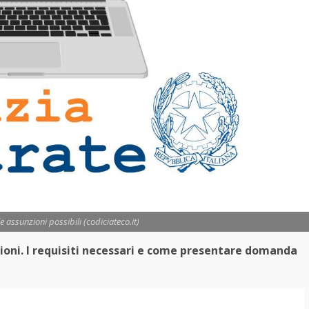
e assunzioni possibili (codiciateco.it)
zioni. I requisiti necessari e come presentare domanda