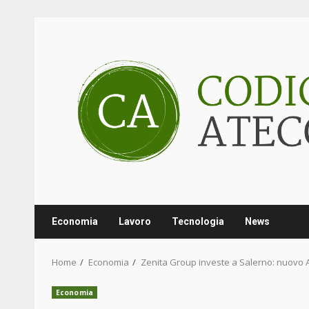
Skip
to
content
Economia
Lavoro
Tecnologia
News
Home
Economia
Zenita Group investe a Salerno: nuovo A
Economia