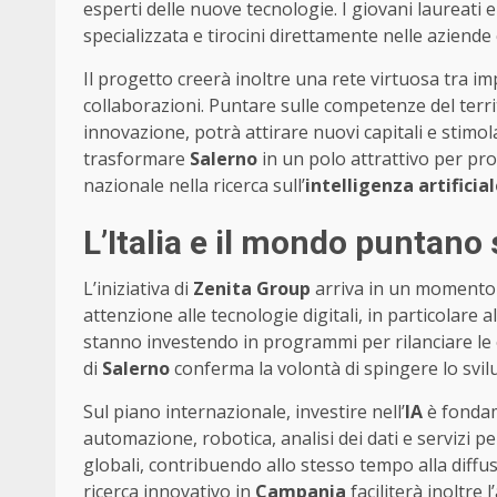
esperti delle nuove tecnologie. I giovani laureat
specializzata e tirocini direttamente nelle aziende
Il progetto creerà inoltre una rete virtuosa tra im
collaborazioni. Puntare sulle competenze del territ
innovazione, potrà attirare nuovi capitali e stimol
trasformare
Salerno
in un polo attrattivo per prof
nazionale nella ricerca sull’
intelligenza artificia
L’Italia e il mondo puntano 
L’iniziativa di
Zenita Group
arriva in un momento i
attenzione alle tecnologie digitali, in particolare al
stanno investendo in programmi per rilanciare le e
di
Salerno
conferma la volontà di spingere lo svilu
Sul piano internazionale, investire nell’
IA
è fondam
automazione, robotica, analisi dei dati e servizi per
globali, contribuendo allo stesso tempo alla diffusi
ricerca innovativo in
Campania
faciliterà inoltre 