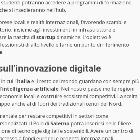
i e studenti potranno accedere a programmi di formazione
 che si insedieranno nell’hub.
prese locali e realtà internazionali, favorendo scambi e
orio, insieme agli investimenti in infrastrutture e
are la nascita di
startup
dinamiche. L’obiettivo è
essionisti di alto livello e farne un punto di riferimento
le
.
sull’innovazione digitale
n cui l’
Italia
e il resto del mondo guardano con sempre più
l’
intelligenza artificiale
. Nel nostro paese molte regioni
conomie locali e costruire ecosistemi competitivi. La scelta
ppo anche al di fuori dei tradizionali centri del Nord.
entale per restare competitivi in settori come
sonalizzati. Il Polo di
Salerno
potrà inserirsi nelle filiere
one di tecnologie digitali e sostenibili. Avere un centro di
l’accesso a fondi europei e progetti internazionali,