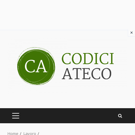
×
Skip
to
content
PRIMARY
MENU
Home
Lavoro