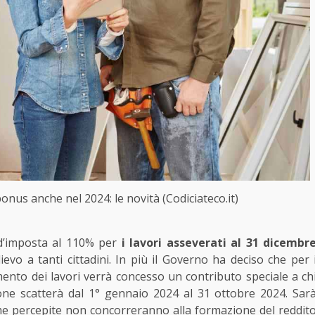
onus anche nel 2024: le novità (Codiciateco.it)
 d’imposta al 110% per
i lavori asseverati al 31 dicembr
ievo a tanti cittadini. In più il Governo ha deciso che per 
mento dei lavori verrà concesso un contributo speciale a ch
ione scatterà dal 1° gennaio 2024 al 31 ottobre 2024. Sar
me percepite non concorreranno alla formazione del reddit