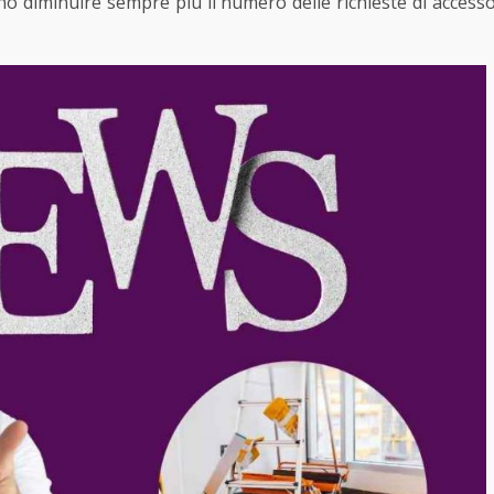
ono diminuire sempre più il numero delle richieste di access