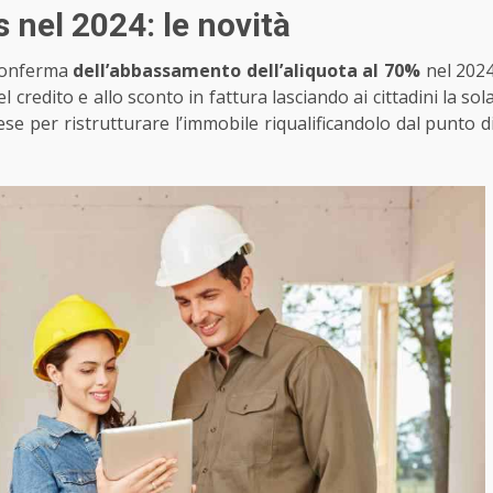
nel 2024: le novità
a conferma
dell’abbassamento dell’aliquota al 70%
nel 202
 credito e allo sconto in fattura lasciando ai cittadini la sol
e per ristrutturare l’immobile riqualificandolo dal punto d