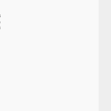
4
a
i