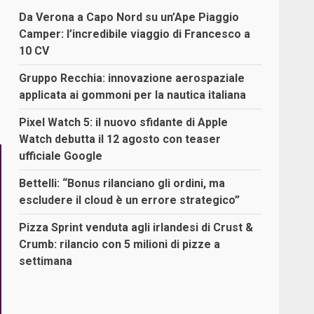
Da Verona a Capo Nord su un’Ape Piaggio
Camper: l’incredibile viaggio di Francesco a
10 CV
Gruppo Recchia: innovazione aerospaziale
applicata ai gommoni per la nautica italiana
Pixel Watch 5: il nuovo sfidante di Apple
Watch debutta il 12 agosto con teaser
ufficiale Google
Bettelli: “Bonus rilanciano gli ordini, ma
escludere il cloud è un errore strategico”
Pizza Sprint venduta agli irlandesi di Crust &
Crumb: rilancio con 5 milioni di pizze a
settimana