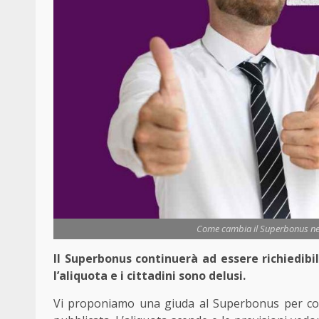
Come cambia il Superbonus nel 
Il Superbonus continuerà ad essere richiedi
l’aliquota e i cittadini sono delusi.
Vi proponiamo una giuda al Superbonus per co