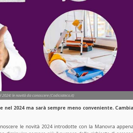
2024: le novità da conoscere (Codiciateco.it)
bile nel 2024 ma sarà sempre meno conveniente. Cambi
noscere le novità 2024 introdotte con la Manovra appen