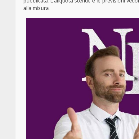
pubblicata. L’aliquota scende e le previsioni ved
alla misura.