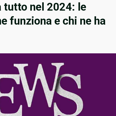
tutto nel 2024: le
e funziona e chi ne ha