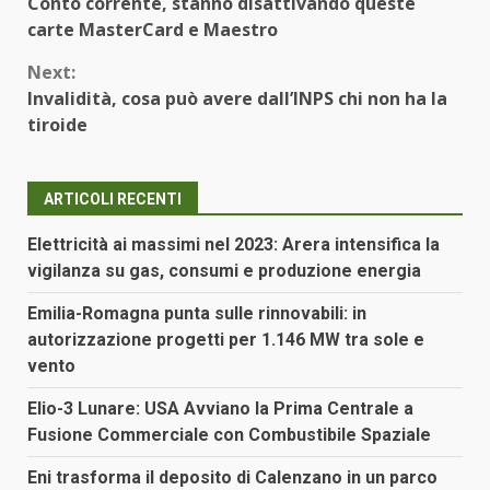
Conto corrente, stanno disattivando queste
Reading
carte MasterCard e Maestro
Next:
Invalidità, cosa può avere dall’INPS chi non ha la
tiroide
ARTICOLI RECENTI
Elettricità ai massimi nel 2023: Arera intensifica la
vigilanza su gas, consumi e produzione energia
Emilia-Romagna punta sulle rinnovabili: in
autorizzazione progetti per 1.146 MW tra sole e
vento
Elio-3 Lunare: USA Avviano la Prima Centrale a
Fusione Commerciale con Combustibile Spaziale
Eni trasforma il deposito di Calenzano in un parco