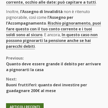
corrente, occhio alle date: può capitare a tutti
.
Inoltre,
l’Assegno di Invalidità
non è ritenuto
pignorabile, così come
l’Assegno per
l’Accompagnamento
.
Rischio pignoramento, puoi
fare questo con il tuo conto corrente e i tuoi
soldi sono al sicuro
. E ancora,
In questo caso non
possono pignorarti la pensione anche se hai
parecchi debiti
.
Continue
Previous:
Quanto deve essere grande il debito per arrivare
Reading
a pignorarti la casa
Next:
Buoni fruttiferi: quanto devi investire per
guadagnare 200€ al mese
ARTICOLI RECENTI