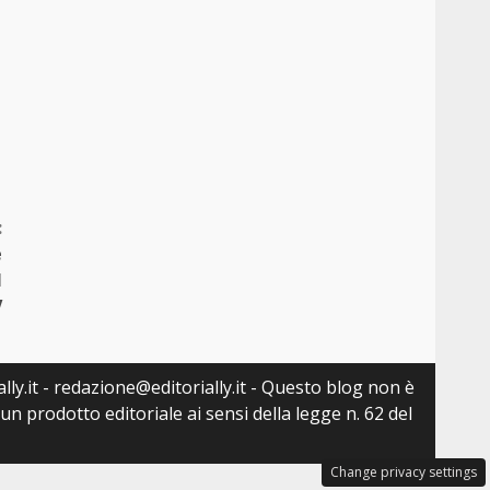
:
e
l
V
lly.it - redazione@editorially.it - Questo blog non è
n prodotto editoriale ai sensi della legge n. 62 del
Change privacy settings