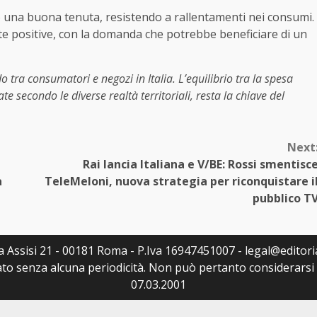
to una buona tenuta, resistendo a rallentamenti nei consumi.
te positive, con la domanda che potrebbe beneficiare di un
o tra consumatori e negozi in Italia. L’equilibrio tra la spesa
te secondo le diverse realtà territoriali, resta la chiave del
Next
Rai lancia Italiana e V/BE: Rossi smentisc
a
TeleMeloni, nuova strategia per riconquistare i
pubblico T
Via Assisi 21 - 00181 Roma - P.Iva 16947451007 - legal@editoria
to senza alcuna periodicità. Non può pertanto considerarsi u
07.03.2001