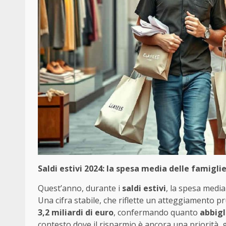
Saldi estivi 2024: la spesa media delle famigli
Quest’anno, durante i
saldi estivi
, la spesa media
Una cifra stabile, che riflette un atteggiamento p
3,2 miliardi di euro
, confermando quanto
abbig
contesto dove il risparmio è ancora una priorità, g