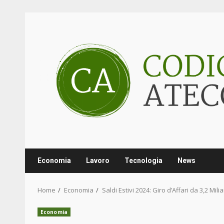
Skip
to
content
Economia
Lavoro
Tecnologia
News
Home
Economia
Saldi Estivi 2024: Giro d’Affari da 3,2 Mi
Economia