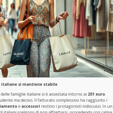
e italiane si mantiene stabile
 delle famiglie italiane si è assestata intorno ai
201 euro
.
rudente ma deciso. Il fatturato complessivo ha raggiunto i
liamento
e
accessori
restino i protagonisti indiscussi. In un
li italiani scelgono di non affrettarsi, procedendo con calma