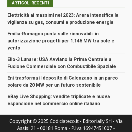
ARTICOLI RECENTI
Elettricità ai massimi nel 2023: Arera intensifica la
vigilanza su gas, consumi e produzione energia
Emilia-Romagna punta sulle rinnovabili: in
autorizzazione progetti per 1.146 MW tra sole e
vento
Elio-3 Lunare: USA Avviano la Prima Centrale a
Fusione Commerciale con Combustibile Spaziale
Eni trasforma il deposito di Calenzano in un parco
solare da 20 MW per un futuro sostenibile
eBay Live Shopping: vendite triplicate e nuova
espansione nel commercio online italiano
Copyright © 2025 Codiciateco.it - Editorially Srl - Via
Assisi 21 - 00181 Roma - P.Iva 16947451007 -