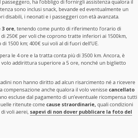
 passeggero, ha l’obbligo di fornirgli assistenza qualora il
sistenza sono inclusi snack, bevande ed eventualmente un
 disabili, i neonati e i passeggeri con età avanzata.
 3 ore
, tenendo come punto di riferimento l’orario di
 di 250€ per voli che coprono tratte inferiori ai 1500km,
di 1500 km; 400€ sui voli al di fuori dell’UE.
pera le 4 ore e la tratta conta più di 3500 km. Ancora, è
l volo addirittura superiore a 5 ore, nonché un biglietto
ittadini non hanno diritto ad alcun risarcimento né a ricevere
lla compensazione anche qualora il volo venisse
cancellato
tano escluse dal pagamento di un’eventuale ricompensa tutti
quelle ritenute come
cause straordinarie,
quali condizioni
di voli aerei,
sapevi di non dover pubblicare la foto del