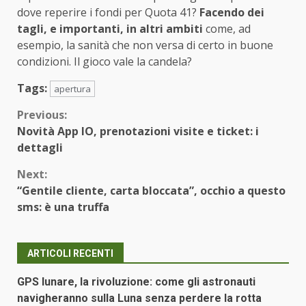
dove reperire i fondi per Quota 41?
Facendo dei
tagli, e importanti, in altri ambiti
come, ad
esempio, la sanità che non versa di certo in buone
condizioni. Il gioco vale la candela?
Tags:
apertura
Continue
Previous:
Novità App IO, prenotazioni visite e ticket: i
Reading
dettagli
Next:
“Gentile cliente, carta bloccata”, occhio a questo
sms: è una truffa
ARTICOLI RECENTI
GPS lunare, la rivoluzione: come gli astronauti
navigheranno sulla Luna senza perdere la rotta