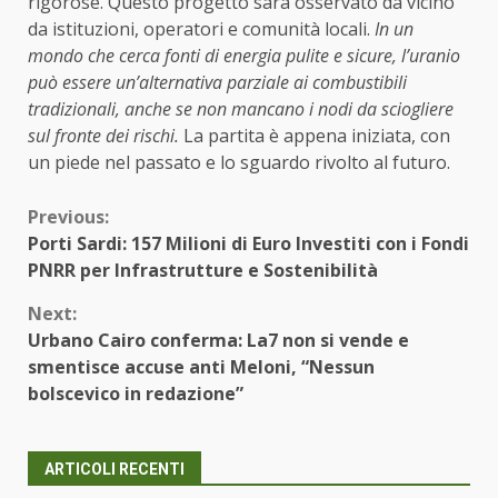
rigorose. Questo progetto sarà osservato da vicino
da istituzioni, operatori e comunità locali.
In un
mondo che cerca fonti di energia pulite e sicure, l’uranio
può essere un’alternativa parziale ai combustibili
tradizionali, anche se non mancano i nodi da sciogliere
sul fronte dei rischi.
La partita è appena iniziata, con
un piede nel passato e lo sguardo rivolto al futuro.
Continue
Previous:
Porti Sardi: 157 Milioni di Euro Investiti con i Fondi
Reading
PNRR per Infrastrutture e Sostenibilità
Next:
Urbano Cairo conferma: La7 non si vende e
smentisce accuse anti Meloni, “Nessun
bolscevico in redazione”
ARTICOLI RECENTI