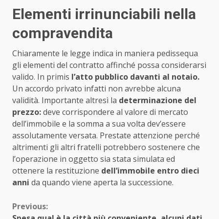
Elementi irrinunciabili nella
compravendita
Chiaramente le legge indica in maniera pedissequa
gli elementi del contratto affinché possa considerarsi
valido. In primis
l’atto pubblico davanti al notaio.
Un accordo privato infatti non avrebbe alcuna
validità. Importante altresì la
determinazione del
prezzo:
deve corrispondere al valore di mercato
dell’immobile e la somma a sua volta dev’essere
assolutamente versata. Prestate attenzione perché
altrimenti gli altri fratelli potrebbero sostenere che
l’operazione in oggetto sia stata simulata ed
ottenere la restituzione
dell’immobile entro dieci
anni
da quando viene aperta la successione.
Continue
Previous:
Spesa qual è la città più conveniente, alcuni dati