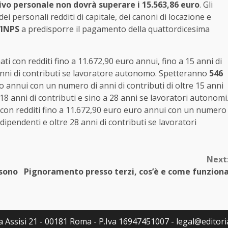
vo personale non dovrà superare i 15.563,86 euro
. Gli
ei personali redditi di capitale, dei canoni di locazione e
l’INPS
a predisporre il pagamento della quattordicesima
ti con redditi fino a 11.672,90 euro annui, fino a 15 anni di
8 anni di contributi se lavoratore autonomo. Spetteranno
546
ro annui con un numero di anni di contributi di oltre 15 anni
 18 anni di contributi e sino a 28 anni se lavoratori autonomi
 con redditi fino a 11.672,90 euro euro annui con un numero
 dipendenti e oltre 28 anni di contributi se lavoratori
Next
 sono
Pignoramento presso terzi, cos’è e come funzion
Via Assisi 21 - 00181 Roma - P.Iva 16947451007 - legal@editoria