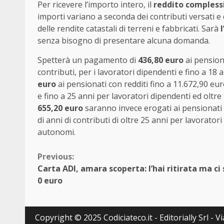
Per ricevere l’importo intero, il
reddito complessi
importi variano a seconda dei contributi versati e d
delle rendite catastali di terreni e fabbricati. Sarà
senza bisogno di presentare alcuna domanda.
Spetterà un pagamento di
436,80 euro
ai pensiona
contributi, per i lavoratori dipendenti e fino a 1
euro
ai pensionati con redditi fino a 11.672,90 eu
e fino a 25 anni per lavoratori dipendenti ed oltre
655,20 euro
saranno invece erogati ai pensionati
di anni di contributi di oltre 25 anni per lavoratori
autonomi.
Continue
Previous:
Carta ADI, amara scoperta: l’hai ritirata ma ci
Reading
0 euro
Copyright © 2025 Codiciateco.it - Editorially Srl - 