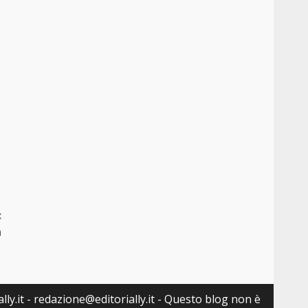
.
:
a
lly.it - redazione@editorially.it - Questo blog non è