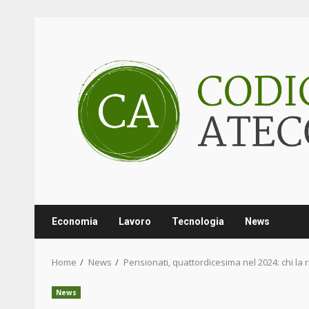
Skip
to
content
Economia
Lavoro
Tecnologia
News
Home
News
Pensionati, quattordicesima nel 2024: chi la 
News