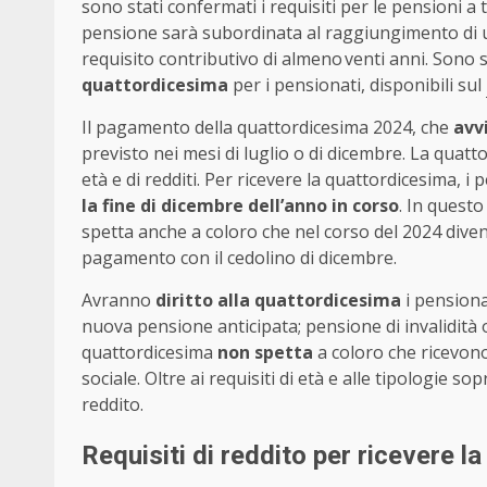
sono stati confermati i requisiti per le pensioni a t
pensione sarà subordinata al raggiungimento di 
requisito contributivo di almeno venti anni. Sono sta
quattordicesima
per i pensionati, disponibili sul
Il pagamento della quattordicesima 2024, che
avv
previsto nei mesi di luglio o di dicembre. La quatt
età e di redditi. Per ricevere la quattordicesima, i
la fine di dicembre dell’anno in corso
. In quest
spetta anche a coloro che nel corso del 2024 diven
pagamento con il cedolino di dicembre.
Avranno
diritto alla quattordicesima
i pensionat
nuova pensione anticipata; pensione di invalidità or
quattordicesima
non spetta
a coloro che ricevono
sociale. Oltre ai requisiti di età e alle tipologie so
reddito.
Requisiti di reddito per ricevere l