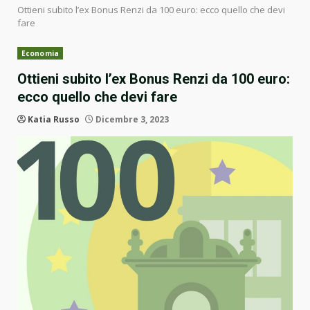
Ottieni subito l’ex Bonus Renzi da 100 euro: ecco quello che devi
fare
Economia
Ottieni subito l’ex Bonus Renzi da 100 euro:
ecco quello che devi fare
Katia Russo
Dicembre 3, 2023