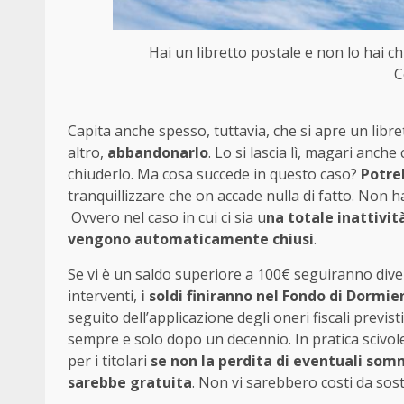
Hai un libretto postale e non lo hai c
C
Capita anche spesso, tuttavia, che si apre un lib
altro,
abbandonarlo
. Lo si lascia lì, magari an
chiuderlo. Ma cosa succede in questo caso?
Potreb
tranquillizzare che on accade nulla di fatto. Non 
Ovvero nel caso in cui ci sia u
na totale inattivit
vengono automaticamente chiusi
.
Se vi è un saldo superiore a 100€ seguiranno divers
interventi,
i soldi finiranno nel Fondo di Dormi
seguito dell’applicazione degli oneri fiscali previst
sempre e solo dopo un decennio.
In pratica scivo
per i titolari
se non la perdita di eventuali somm
sarebbe gratuita
. Non vi sarebbero costi da sos