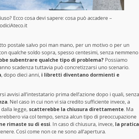
hiuso? Ecco cosa devi sapere: cosa può accadere –
odiciAteco.it
retto postale salvo poi man mano, per un motivo o per un
che con qualche soldo sopra, spesso centesimi, senza nemmeno
be subentrare qualche tipo di problema?
Possiamo
hanno scadenza tuttavia può concretizzarsi uno scenario.
à
, dopo dieci anni,
i libretti diventano dormienti e
i avvisi all’intestatario prima dell’azione dopo i quali, senz
enza
. Nel caso in cui non vi sia credito sufficiente invece, a
i dalla legge,
scatterebbe la chiusura direttamente
. Ma
lerebbero via col tempo, senza alcun tipo di preoccupazione
e rimaste su di essi
. In caso di chiusura, invece,
la pratica
tenere. Così come non ce ne sono all’apertura.