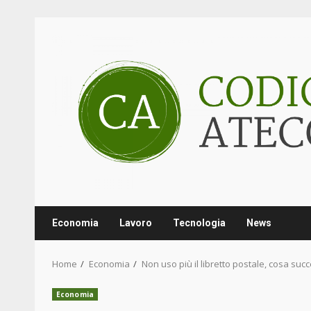
Skip
to
content
Economia
Lavoro
Tecnologia
News
Home
Economia
Non uso più il libretto postale, cosa su
Economia