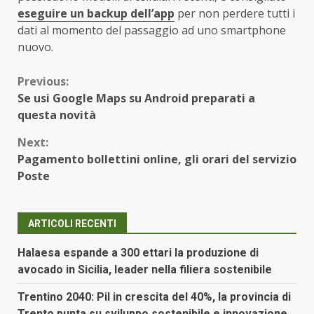
eseguire un backup dell’app
per non perdere tutti i
dati al momento del passaggio ad uno smartphone
nuovo.
Continue
Previous:
Se usi Google Maps su Android preparati a
Reading
questa novità
Next:
Pagamento bollettini online, gli orari del servizio
Poste
ARTICOLI RECENTI
Halaesa espande a 300 ettari la produzione di
avocado in Sicilia, leader nella filiera sostenibile
Trentino 2040: Pil in crescita del 40%, la provincia di
Trento punta su sviluppo sostenibile e innovazione