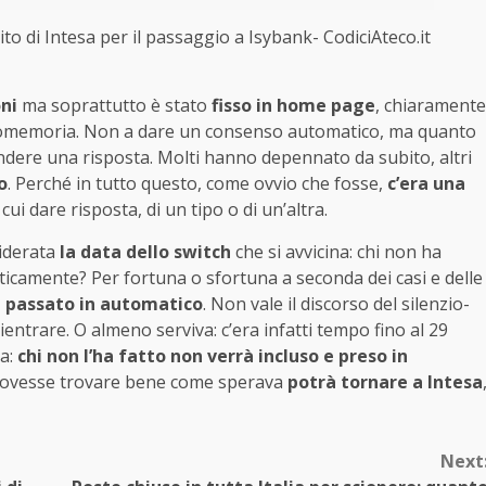
to di Intesa per il passaggio a Isybank- CodiciAteco.it
ni
ma soprattutto è stato
fisso in home page
, chiaramente
a promemoria. Non a dare un consenso automatico, ma quanto
ndere una risposta. Molti hanno depennato da subito, altri
o
. Perché in tutto questo, come ovvio che fosse,
c’era una
cui dare risposta, di un tipo o di un’altra.
siderata
la data dello switch
che si avvicina: chi non ha
ticamente? Per fortuna o sfortuna a seconda dei casi e delle
à passato in automatico
. Non vale il discorso del silenzio-
ientrare. O almeno serviva: c’era infatti tempo fino al 29
ra:
chi non l’ha fatto non verrà incluso e preso in
i dovesse trovare bene come sperava
potrà tornare a Intesa
Next