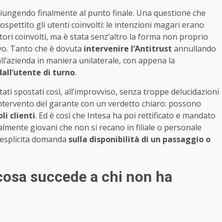
 giungendo finalmente al punto finale. Una questione che
ospettito gli utenti coinvolti: le intenzioni magari erano
ri coinvolti, ma è stata senz’altro la forma non proprio
tivo. Tanto che è dovuta
intervenire l’Antitrust
annullando
l’azienda in maniera unilaterale, con appena la
all’utente di turno
.
stati spostati così, all’improvviso, senza troppe delucidazioni
l’intervento del garante con un verdetto chiaro: possono
i clienti
. Ed è così che Intesa ha poi rettificato e mandato
almente giovani che non si recano in filiale o personale
a esplicita domanda
sulla disponibilità di un passaggio o
cosa succede a chi non ha