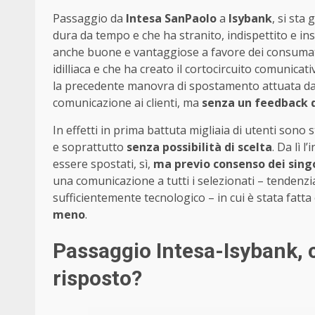
Passaggio da
Intesa SanPaolo
a
Isybank
, si sta
dura da tempo e che ha stranito, indispettito e ins
anche buone e vantaggiose a favore dei consumato
idilliaca e che ha creato il cortocircuito comunica
la precedente manovra di spostamento attuata dal
comunicazione ai clienti, ma
senza un feedback d
In effetti in prima battuta migliaia di utenti sono 
e soprattutto
senza possibilità di scelta
. Da lì 
essere spostati, sì,
ma previo consenso dei singol
una comunicazione a tutti i selezionati – tendenzi
sufficientemente tecnologico – in cui è stata fatt
meno
.
Passaggio Intesa-Isybank, 
risposto?