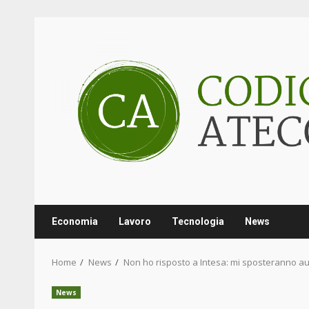
Skip
to
content
Economia
Lavoro
Tecnologia
News
Home
News
Non ho risposto a Intesa: mi sposteranno a
News