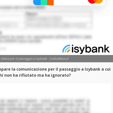
Intesa per il passaggio a Isybank - CodiciAteco.it
appare la comunicazione per il passaggio a Isybank a cui
chi non ha rifiutato ma ha ignorato?