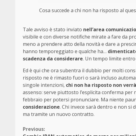
Cosa succede a chi non ha risposto al quesi
Tale avviso è stato inviato
nell’area comunicazio
visibile e con diverse notifiche mirate a fare d
meno a prendere atto della novità e dare a presci
hanno temporeggiato e qualche ha…
dimenticat
scadenza da considerare
. Un tempo limite entro 
Ed è qui che ora subentra il dubbio per molti con
risposto ne è rimasto fuori o sarà incluso automa
singole intenzioni,
chi non ha risposto non verr
assenso: serve piuttosto l’esplicita conferma per r
febbraio per potersi pronunciare. Ma niente pau
considerazione
. Chi invece sarà dentro e non s
ma tramite un nuovo contratto.
Continue
Previous: