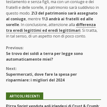
testamento e senza figli, ma con un coniuge e dei
fratelli e delle sorelle, il patrimonio sarà suddiviso in
questo modo.
2\3 del patrimonio sarà assegnato
al coniuge
, mentre
1\3 andrà ai fratelli ed alle
sorelle
. In conclusione, attenzione alla
differenza
tra eredi legittimi ed eredi legittimari
. Si tratta,
in tal senso, di un aspetto non di poco conto.
Continue
Previous:
Se trovo dei soldi a terra per legge sono
Reading
automaticamente miei?
Next:
Supermercati, dove fare la spesa per
risparmiare: i migliori del 2024
ARTICOLI RECENTI
Pizza Sprint venduta agli irlandesi di Crust & Crumb: