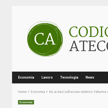
Skip
to
content
Economia
Lavoro
Tecnologia
News
Home
Economia
No ai dazi sull’acciaio elettrico: l’allarm
Economia