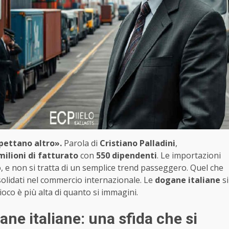
spettano altro».
Parola di
Cristiano Palladini
,
milioni di fatturato
con
550 dipendenti
. Le importazioni
, e non si tratta di un semplice trend passeggero. Quel che
nsolidati nel commercio internazionale. Le
dogane italiane
si
ioco è più alta di quanto si immagini.
ne italiane: una sfida che si