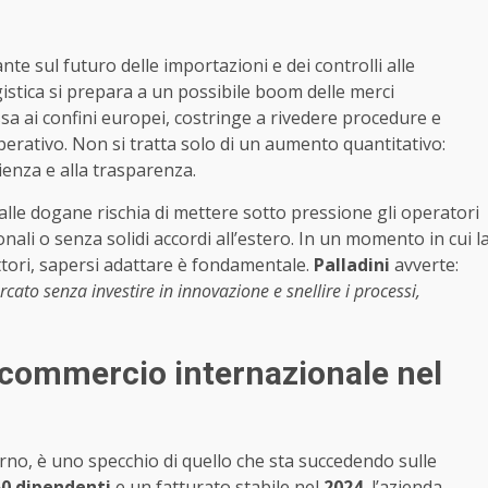
e sul futuro delle importazioni e dei controlli alle
ogistica si prepara a un possibile boom delle merci
sa ai confini europei, costringe a rivedere procedure e
perativo. Non si tratta solo di un aumento quantitativo:
cienza e alla trasparenza.
alle dogane rischia di mettere sotto pressione gli operatori
zionali o senza solidi accordi all’estero. In un momento in cui l
ttori, sapersi adattare è fondamentale.
Palladini
avverte:
to senza investire in innovazione e snellire i processi,
 commercio internazionale nel
erno, è uno specchio di quello che sta succedendo sulle
0 dipendenti
e un fatturato stabile nel
2024
, l’azienda