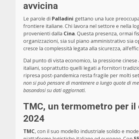
avvicina
Le parole di
Palladini
gettano una luce preoccupant
frontiere italiane. Chi lavora nel settore e nella l
provenienti dalla
Cina
. Questa presenza, ormai fis
organizzazioni, sia sul piano amministrativo sia o
cresce la complessità legata alla sicurezza, all’effi
Dal punto di vista economico, la pressione cinese 
italiani, soprattutto quelli legati a fornitori tradi
ripresa post-pandemica resta fragile per molti se
non si può pensare di mantenere a lungo quote di merca
basandosi su dati aggiornati.
TMC, un termometro per il
2024
TMC
, con il suo modello industriale solido e mod
piattaforme logistiche italiane ed europee. Con
55