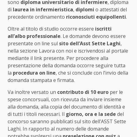
sono
diploma universitario di infermiere
, diploma
di
laurea in infermieristica
,
diplomi
o attestati del
precedente ordinamento
riconosciuti equipollenti
.
Oltre al titolo di studio occorre essere
iscritti
all’albo professionale
. Le domande devono essere
presentate on line sul
sito dell’Asst Sette Laghi
,
nella sezione Lavora con noi e iscrivendosi al portale
mediante il link presente. Per procedere alla
presentazione della domanda occorre seguire tutta
la
procedura on line
, che si conclude con l’invio della
domanda stampata e firmata.
Va inoltre versato un
contributo di 10 euro
per le
spese concorsuali, con ricevuta da inviare insieme
alla domanda, alla copia del documento di identità e
di tutti i titoli necessari. Il
giorno, ora e la sede
del
concorso saranno pubblicati sul sito dell’ASST Sette
Laghi. In rapporto al numero delle domande
potrebbe svolgersi una
preselezione con quiz
a