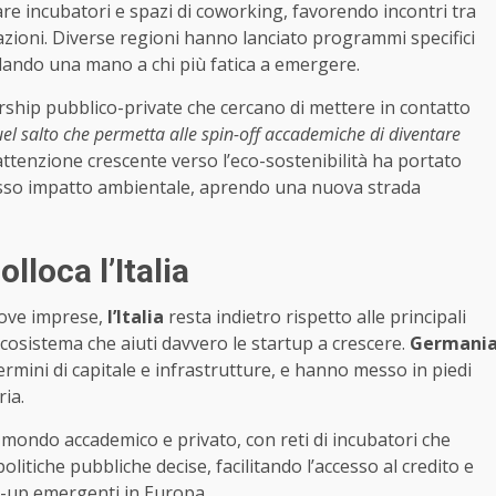
re incubatori e spazi di coworking, favorendo incontri tra
azioni. Diverse regioni hanno lanciato programmi specifici
, dando una mano a chi più fatica a emergere.
rship pubblico-private che cercano di mettere in contatto
l salto che permetta alle spin-off accademiche di diventare
attenzione crescente verso l’eco-sostenibilità ha portato
basso impatto ambientale, aprendo una nuova strada
lloca l’Italia
uove imprese,
l’Italia
resta indietro rispetto alle principali
cosistema che aiuti davvero le startup a crescere.
Germani
ermini di capitale e infrastrutture, e hanno messo in piedi
ria.
 mondo accademico e privato, con reti di incubatori che
litiche pubbliche decise, facilitando l’accesso al credito e
le-up emergenti in Europa.