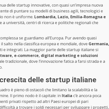
inua delle startup innovative, con quasi un’impresa nuova
nte di puntare su modelli di business agili, tecnologici e
orio non è uniforme.
Lombardia, Lazio, Emilia-Romagna e
a università, centri di ricerca e politiche regionali che
 complessa se guardiamo all’Europa. Pur avendo quasi
 il salto nella classifica europea e mondiale, dove
Germania
 e integrati. La maggior parte delle startup italiane si
tware, e-commerce, digital marketing e soluzioni
e tradizionale, dove l’innovazione fatica a farsi strada e a
o.
crescita delle startup italiane
ro è pieno di ostacoli che limitano la scalabilità e la
ne. Il primo nodo è il capitale: in
Italia
c’è ancora poca
enti privati rispetto ad altri Paesi europei di pari
fficoltà a trovare i soldi necessari per sviluppare i progetti,