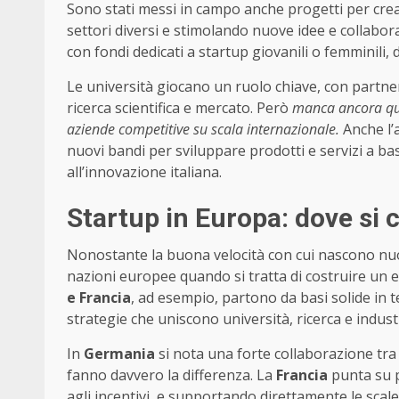
Sono stati messi in campo anche progetti per crea
settori diversi e stimolando nuove idee e collabor
con fondi dedicati a startup giovanili o femminili
Le università giocano un ruolo chiave, con partne
ricerca scientifica e mercato. Però
manca ancora que
aziende competitive su scala internazionale.
Anche l’
nuovi bandi per sviluppare prodotti e servizi a 
all’innovazione italiana.
Startup in Europa: dove si co
Nonostante la buona velocità con cui nascono n
nazioni europee quando si tratta di costruire un e
e Francia
, ad esempio, partono da basi solide in t
strategie che uniscono università, ricerca e indust
In
Germania
si nota una forte collaborazione tra
fanno davvero la differenza. La
Francia
punta su po
agli incentivi, e supportando direttamente le sca