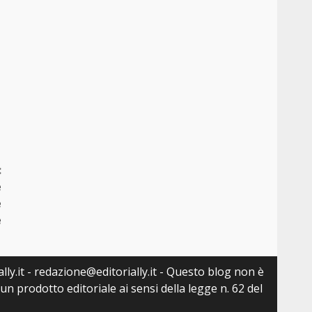
:
e
e
e
lly.it - redazione@editorially.it - Questo blog non è
n prodotto editoriale ai sensi della legge n. 62 del