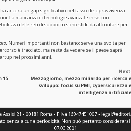
à, ha ancora un gap significativo nel tasso di sopravvivenza
nni. La mancanza di tecnologie avanzate in settori
a debolezza delle reti di supporto sono sfide da affrontare per
ato.
Numeri importanti non bastano: serve una svolta per
ercorso è tracciato, ma resta da vedere se il paese saprà
tartup nei prossimi anni.
Next
n 15
Mezzogiorno, mezzo miliardo per ricerca 
sviluppo: focus su PMI, cybersicurezza 
intelligenza artificial
Via Assisi 21 - 00181 Roma - P.Iva 16947451007 - legal@editoria
to senza alcuna periodicità. Non può pertanto considerarsi u
07.03.2001