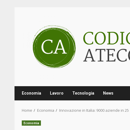
Skip
to
content
Economia
Lavoro
Tecnologia
News
Home
Economia
Innovazione in Italia: 9000 aziende in 25
Economia