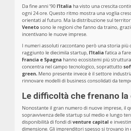
Da fine anni ’90
l’Italia
ha visto una crescita cont
ogni 24 ore. Questo ritmo mostra una voglia cresce
orientati al futuro. Ma la distribuzione sul territ
Veneto
sono le regioni che fanno da traino, grazie 
incentivano le nuove imprese.
I numeri assoluti raccontano però una storia più
raggiunto le diecimila startup,
l’Italia
fatica a fare
Francia e Spagna
hanno ecosistemi più strutturati
concentra nel campo tecnologico, soprattutto
sof
green.
Meno presente invece è il settore industrial
rinnovare modelli di business consolidati da temp
Le difficoltà che frenano la 
Nonostante il gran numero di nuove imprese, il quad
sopravvivenza delle startup sul medio e lungo termi
disponibilità di fondi di
venture capital
e investim
dimensione. Gli imprenditori spesso si trovano in di