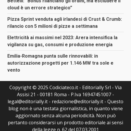
Bettelli: “Bonus rilanciano gli ordini, ma escludere il
cloud è un errore strategico”
Pizza Sprint venduta agli irlandesi di Crust & Crumb:
rilancio con 5 milioni di pizze a settimana
Elettricità ai massimi nel 2023: Arera intensifica la
vigilanza su gas, consumi e produzione energia
Emilia-Romagna punta sulle rinnovabili: in
autorizzazione progetti per 1.146 MW tra sole e
vento
Copyright © 2025 Codiciateco.it - Editorially Srl - Via
Assisi 21 - 00181 Roma - P.Iva 16947451007 -
legal@editorially.it - redazione@editorially.it - Questo
blog non è una testata giornalistica, in quanto viene
aggiornato senza alcuna periodicità. Non può
pertanto considerarsi un prodotto editoriale ai sensi
della legge n. 62 del 07.03.2001