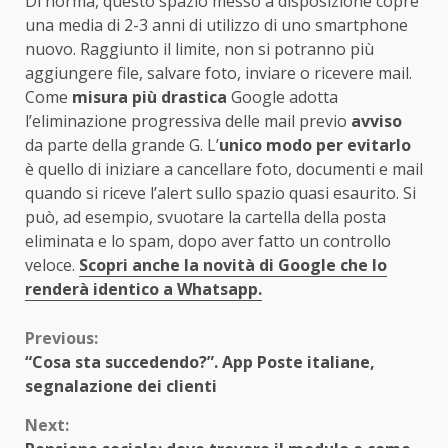
Di norma, questo spazio messo a disposizione copre
una media di 2-3 anni di utilizzo di uno smartphone
nuovo. Raggiunto il limite, non si potranno più
aggiungere file, salvare foto, inviare o ricevere mail.
Come
misura più drastica
Google adotta
l’eliminazione progressiva delle mail previo
avviso
da parte della grande G. L’
unico modo per evitarlo
è quello di iniziare a cancellare foto, documenti e mail
quando si riceve l’alert sullo spazio quasi esaurito. Si
può, ad esempio, svuotare la cartella della posta
eliminata e lo spam, dopo aver fatto un controllo
veloce.
Scopri anche la novità di Google che lo
renderà identico a Whatsapp.
Continue
Previous:
“Cosa sta succedendo?”. App Poste italiane,
Reading
segnalazione dei clienti
Next: