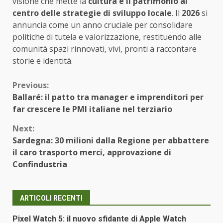
visione che mette la
cultura e il patrimonio al
centro delle strategie di sviluppo locale
. Il
2026
si
annuncia come un anno cruciale per consolidare
politiche di tutela e valorizzazione, restituendo alle
comunità spazi rinnovati, vivi, pronti a raccontare
storie e identità.
Continue
Previous:
Ballaré: il patto tra manager e imprenditori per
Reading
far crescere le PMI italiane nel terziario
Next:
Sardegna: 30 milioni dalla Regione per abbattere
il caro trasporto merci, approvazione di
Confindustria
ARTICOLI RECENTI
Pixel Watch 5: il nuovo sfidante di Apple Watch