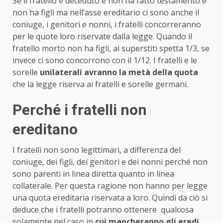
Se il fratello è deceduto e non ha fatto testamento e
non ha figli ma nell’asse ereditario ci sono anche il
coniuge, i genitori e nonni, i fratelli concorreranno
per le quote loro riservate dalla legge. Quando il
fratello morto non ha figli, ai superstiti spetta 1/3, se
invece ci sono concorrono con il 1/12. I fratelli e le
sorelle
unilaterali avranno la metà della quota
che la legge riserva ai fratelli e sorelle germani.
Perché i fratelli non
ereditano
I fratelli non sono legittimari, a differenza del
coniuge, dei figli, dei genitori e dei nonni perché non
sono parenti in linea diretta quanto in linea
collaterale. Per questa ragione non hanno per legge
una quota ereditaria riservata a loro. Quindi da ciò si
deduce che i fratelli potranno ottenere qualcosa
solamente nel caso in
cui mancheranno gli eredi