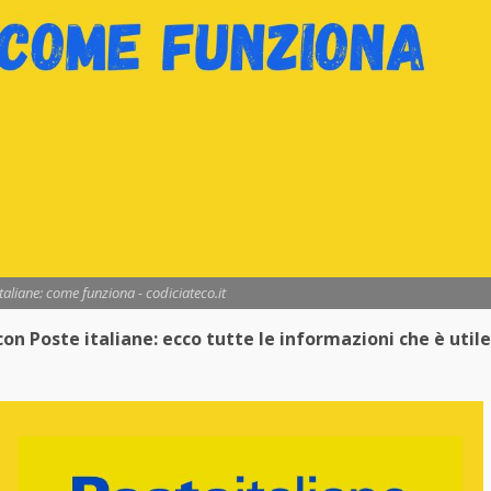
aliane: come funziona - codiciateco.it
n Poste italiane: ecco tutte le informazioni che è utile