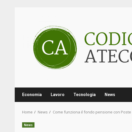
Skip
to
content
Economia
Lavoro
Tecnologia
News
Home
News
Come funziona il fondo pensione con Poste 
News