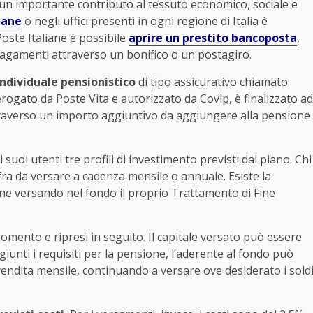
ce un importante contributo al tessuto economico, sociale e
iane
o negli uffici presenti in ogni regione di Italia è
Poste Italiane è possibile
aprire un prestito bancoposta
,
 i pagamenti attraverso un bonifico o un postagiro.
individuale pensionistico
di tipo assicurativo chiamato
erogato da Poste Vita e autorizzato da Covip, è finalizzato ad
raverso un importo aggiuntivo da aggiungere alla pensione
suoi utenti tre profili di investimento previsti dal piano. Chi
cifra da versare a cadenza mensile o annuale. Esiste la
ne versando nel fondo il proprio Trattamento di Fine
mento e ripresi in seguito. Il capitale versato può essere
giunti i requisiti per la pensione, l’aderente al fondo può
endita mensile, continuando a versare ove desiderato i sold