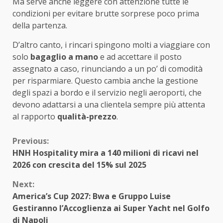
Ma serve anche leggere con attenzione tutte le
condizioni per evitare brutte sorprese poco prima
della partenza.
D’altro canto, i rincari spingono molti a viaggiare con
solo
bagaglio a mano
e ad accettare il posto
assegnato a caso, rinunciando a un po’ di comodità
per risparmiare. Questo cambia anche la gestione
degli spazi a bordo e il servizio negli aeroporti, che
devono adattarsi a una clientela sempre più attenta
al rapporto
qualità-prezzo
.
Continue
Previous:
HNH Hospitality mira a 140 milioni di ricavi nel
Reading
2026 con crescita del 15% sul 2025
Next:
America’s Cup 2027: Bwa e Gruppo Luise
Gestiranno l’Accoglienza ai Super Yacht nel Golfo
di Napoli