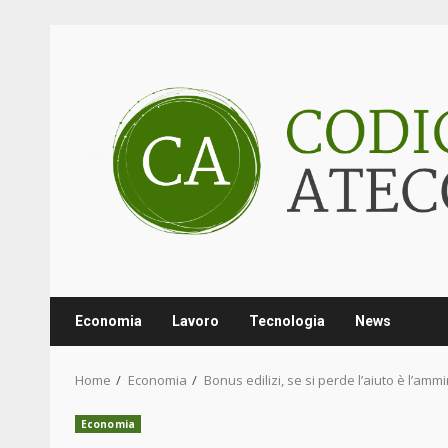
Skip
to
content
Economia
Lavoro
Tecnologia
News
Home
Economia
Bonus edilizi, se si perde l’aiuto è l’amm
Economia