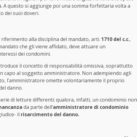
ra. A questo si aggiunge poi una somma forfettaria volta a
o dei suoi doveri.
o riferimento alla disciplina del mandato, arti.
1710 del c.c
.,
mandato che gli viene affidato, deve attuare un
nteressi dei condomini.
 introduce il concetto di responsabilità omissiva, soprattutto
in capo al soggetto amministratore. Non adempiendo agli
to, l’amministratore omette volontariamente il proprio
 del danno.
rie di letture differenti; qualora, infatti, un condominio non
mancanza
da parte dell’
amministratore di condominio
udice- il
risarcimento del danno.