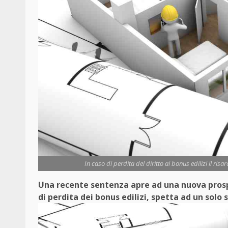
In caso di perdita del diritto ai bonus edilizi il ri
Una recente sentenza apre ad una nuova prosp
di perdita dei bonus edilizi, spetta ad un sol