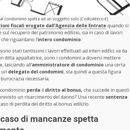
nto al condominio spetta ad un soggetto solo (CodiciAteco.it)
oni fiscali erogate dall’Agenzia delle Entrate
quando si
 sul recupero del patrimonio edilizio, sia in caso di lavori
 che riguardano l’
intero condominio
.
o stati tantissimi i lavori effettuati ad interi edifici; va da
un ditta appaltatrice, sono i condomini a doversi mettere
, lasciando all’
amministratore di condominio
una certa
i un
delegato del condomini
, sta quindi a questa figura
a burocrazia necessaria.
il condominio
perda
il
diritto al bonus,
che succede in questi
previsto un risarcimento del danno? Una recente
sentenza
so di perdita del diritto al bonus edilizio.
in caso di mancanze spetta