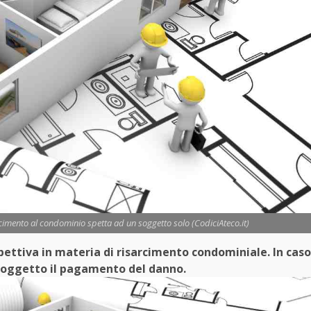
sarcimento al condominio spetta ad un soggetto solo (CodiciAteco.it)
ettiva in materia di risarcimento condominiale. In caso
o soggetto il pagamento del danno.