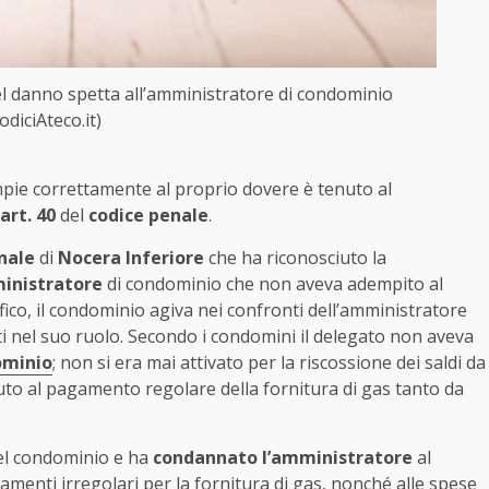
del danno spetta all’amministratore di condominio
odiciAteco.it)
ie correttamente al proprio dovere è tenuto al
art. 40
del
codice penale
.
nale
di
Nocera Inferiore
che ha riconosciuto la
inistratore
di condominio che non aveva adempito al
fico, il condominio agiva nei confronti dell’amministratore
i nel suo ruolo. Secondo i condomini il delegato non aveva
ominio
; non si era mai attivato per la riscossione dei saldi da
to al pagamento regolare della fornitura di gas tanto da
del condominio e ha
condannato l’amministratore
al
menti irregolari per la fornitura di gas, nonché alle spese