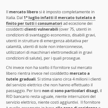
Il
mercato libero
si è imposto completamente in
Italia. Dal
1° luglio infatti il mercato tutelato è
finito per tutti i consumatori
ad eccezione dei
cosiddetti
clienti vulnerabili
(over 75, utenti in
condizioni di svantaggio economico, disabili gravi,
utenti in strutture di emergenza abitativa per
calamità, utenti di isole non interconnesse,
utilizzatori di macchinari elettromedicali in gravi
condizioni di salute), per i quali prosegue.
Chi invece non ha scelto il fornitore sul mercato
libero rientra invece nel cosiddetto
mercato a
tutele graduali
. Si stima siano circa 4 milioni i clienti
del servizio elettrico che non hanno effettuato il
passaggio. Per loro
non ci sono particolari disagi
, il
RID bancario resta uguale, niente interruzioni del
servizio elettrico, niente costi aggiuntivi. Il fornitore
è quello assegnato in base
alla zona di residenza
e