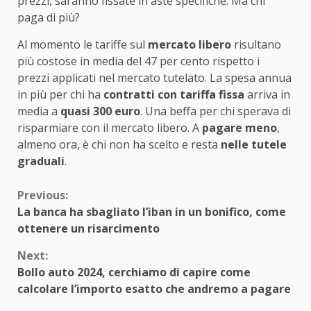
prezzi, saranno fissate in aste specifiche. Ma chi
paga di più?
Al momento le tariffe sul
mercato libero
risultano
più costose in media del 47 per cento rispetto i
prezzi applicati nel mercato tutelato. La spesa annua
in più per chi ha
contratti con tariffa fissa
arriva in
media a
quasi 300 euro
. Una beffa per chi sperava di
risparmiare con il mercato libero. A
pagare meno
,
almeno ora, è chi non ha scelto e resta
nelle tutele
graduali
.
Continue
Previous:
La banca ha sbagliato l’iban in un bonifico, come
Reading
ottenere un risarcimento
Next:
Bollo auto 2024, cerchiamo di capire come
calcolare l’importo esatto che andremo a pagare